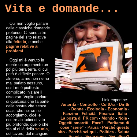
Vita e domande...
Qui non voglio parlare
delle classiche domande
profonde. Ci sono altre
pagine del sito relative
alla
felicità
, e anche
pagine relative ai
problemi.
Oggi mi è venuto in
mente un argomento un
po' più terra terra, di cui
però è difficile parlare. O
almeno, a me non ne ha
mai parlato nessuno,
così mi è piuttosto
complicato iniziare il
discorso. Voglio parlare
Link copertine:
di qualcosa che fa parte
Autorità
-
Controllo
-
CultUra
-
Diritti
della nostra vita senza
-
Donne
-
Ecologia
-
Economia
-
quasi che noi ce ne
Fanzine
-
Felicità
-
Finanza
-
Italia
-
accorgiamo, cioè le
La posta di PK.com
-
Mondo
-
Noia
-
nostre abitudini di vita
Oggetti smarriti
-
Pace?
-
Parliamo di
più profonde, quello che
cose “serie”
-
Paura
-
Perché questo
sta al di là della
scuola
,
sito
-
Perché sei qui
-
Politica
-
Salute
del lavoro, del mangiare
-
Scuola
-
Seduzione
-
Sei attivo?