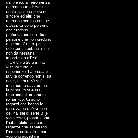
dal bianco al nero senza
nemmeno rendersene
conto. Ci sono persone
sincere ed altri che
mentono persino con sè
stessi. Ci sono persone
che credono
profondamente in Dio e
persone che non credono
a niente. C'è chi parla
solo con i coetanei e chi
non dà nessuna
importanza all'età.
C'e chi a 20 anni ha
vissuto tutte le
esperienze, ha bruciato
la vita correndo non si sa
dove, e chi a 30 si è
innamorato davvero per
la prima volta e sta
bruciando di un amore
romantico. Ci sono
ragazzi che hanno la
ragazza perché se non
ce l'hai sei di serie B (e
viceversa), proprio come
l'automobile. Ci sono
ragazze che aspettano
l'amore della vita e non
vogliono accettare