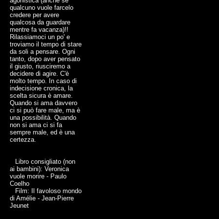
agonistica (anche se
qualcuno vuole farcelo
credere per avere
qualcosa da guardare
mentre fa vacanza)!!
Rilassiamoci un po' e
troviamo il tempo di stare
da soli a pensare. Ogni
tanto, dopo aver pensato
il giusto, riusciremo a
decidere di agire. C'è
molto tempo. In caso di
indecisione cronica, la
scelta sicura è amare.
Quando si ama davvero
ci si può fare male, ma è
una possibilità. Quando
non si ama ci si fa
sempre male, ed è una
certezza.
Libro consigliato (non
ai bambini): Veronica
vuole morire - Paulo
Coelho
Film: Il favoloso mondo
di Amélie - Jean-Pierre
Jeunet