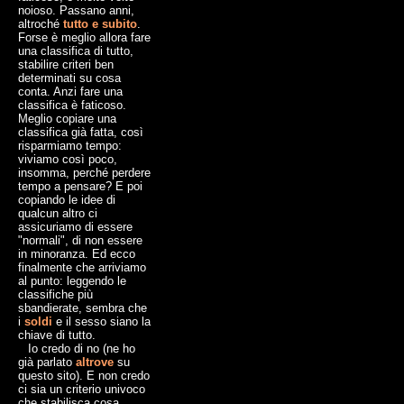
noioso. Passano anni,
altroché
tutto e subito
.
Forse è meglio allora fare
una classifica di tutto,
stabilire criteri ben
determinati su cosa
conta. Anzi fare una
classifica è faticoso.
Meglio copiare una
classifica già fatta, così
risparmiamo tempo:
viviamo così poco,
insomma, perché perdere
tempo a pensare? E poi
copiando le idee di
qualcun altro ci
assicuriamo di essere
"normali", di non essere
in minoranza. Ed ecco
finalmente che arriviamo
al punto: leggendo le
classifiche più
sbandierate, sembra che
i
soldi
e il sesso siano la
chiave di tutto.
Io credo di no (ne ho
già parlato
altrove
su
questo sito). E non credo
ci sia un criterio univoco
che stabilisca cosa