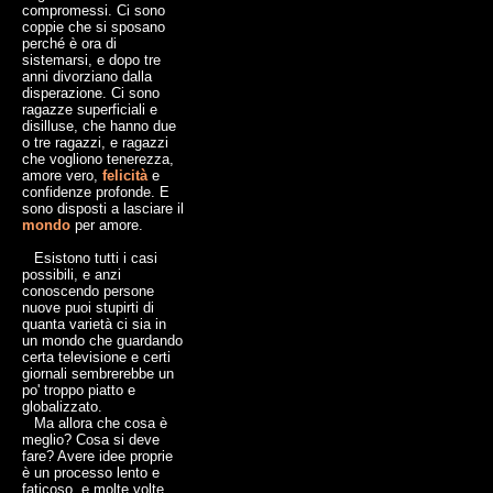
compromessi. Ci sono
coppie che si sposano
perché è ora di
sistemarsi, e dopo tre
anni divorziano dalla
disperazione. Ci sono
ragazze superficiali e
disilluse, che hanno due
o tre ragazzi, e ragazzi
che vogliono tenerezza,
amore vero,
felicità
e
confidenze profonde. E
sono disposti a lasciare il
mondo
per amore.
Esistono tutti i casi
possibili, e anzi
conoscendo persone
nuove puoi stupirti di
quanta varietà ci sia in
un mondo che guardando
certa televisione e certi
giornali sembrerebbe un
po' troppo piatto e
globalizzato.
Ma allora che cosa è
meglio? Cosa si deve
fare? Avere idee proprie
è un processo lento e
faticoso, e molte volte