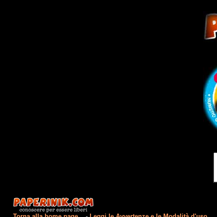
Torna alla home page...
-
Leggi le Avvertenze e le Modalità d'uso