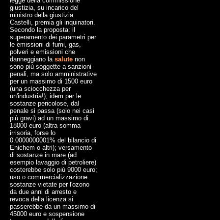
legge della commissione
giustizia, su incarico del
ministro della giustizia
Castelli, premia gli inquinatori.
Secondo la proposta: il
superamento dei parametri per
le emissioni di fumi, gas,
polveri e emissioni che
danneggiano la
salute
non
sono più soggette a sanzioni
penali, ma solo amministrative
per un massimo di 1500 euro
(una sciocchezza per
un'industria!); idem per le
sostanze pericolose, dal
penale si passa (solo nei casi
più gravi) ad un massimo di
18000 euro (altra somma
irrisoria, forse lo
0.0000000001% del bilancio di
Enichem o altri); versamento
di sostanze in mare (ad
esempio lavaggio di petroliere)
costerebbe solo più 9000 euro;
uso o commercializzazione
sostanze vietate per l'ozono
da due anni di arresto e
revoca della licenza si
passerebbe da un massimo di
45000 euro e sospensione