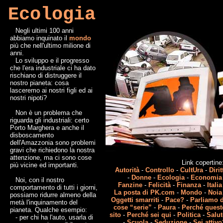
Ecologia
Negli ultimi 100 anni
abbiamo inquinato il
mondo
più che nell'ultimo milione di
anni.
Lo sviluppo e il progresso
che l'era industriale ci ha dato
rischiano di distruggere il
nostro pianeta: cosa
lasceremo ai nostri figli ed ai
nostri nipoti?
Non è un problema che
riguarda gli industriali: certo
Porto Marghera e anche il
disboscamento
dell'Amazzonia sono problemi
gravi che richiedono la nostra
attenzione, ma ci sono cose
Link copertin
più vicine ed importanti.
Autorità
-
Controllo
-
CultUra
-
Dirit
-
Donne
-
Ecologia
-
Economia
Noi, con il nostro
Fanzine
-
Felicità
-
Finanza
-
Italia
comportamento di tutti i giorni,
La posta di PK.com
-
Mondo
-
Noia
possiamo ridurre almeno della
Oggetti smarriti
-
Pace?
-
Parliamo d
metà l'inquinamento del
cose “serie”
-
Paura
-
Perché quest
pianeta. Qualche esempio:
sito
-
Perché sei qui
-
Politica
-
Salut
- per chi ha l'auto, usarla di
-
Scuola
-
Seduzione
-
Sei attiv