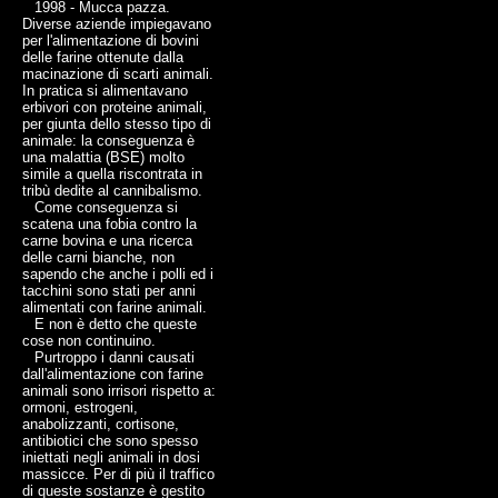
1998 - Mucca pazza.
Diverse aziende impiegavano
per l'alimentazione di bovini
delle farine ottenute dalla
macinazione di scarti animali.
In pratica si alimentavano
erbivori con proteine animali,
per giunta dello stesso tipo di
animale: la conseguenza è
una malattia (BSE) molto
simile a quella riscontrata in
tribù dedite al cannibalismo.
Come conseguenza si
scatena una fobia contro la
carne bovina e una ricerca
delle carni bianche, non
sapendo che anche i polli ed i
tacchini sono stati per anni
alimentati con farine animali.
E non è detto che queste
cose non continuino.
Purtroppo i danni causati
dall'alimentazione con farine
animali sono irrisori rispetto a:
ormoni, estrogeni,
anabolizzanti, cortisone,
antibiotici che sono spesso
iniettati negli animali in dosi
massicce. Per di più il traffico
di queste sostanze è gestito