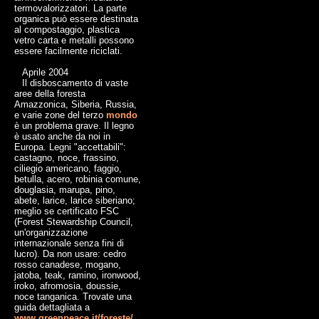
termovalorizzatori. La parte
organica può essere destinata
al compostaggio, plastica
vetro carta e metalli possono
essere facilmente riciclati.
Aprile 2004
Il disboscamento di vaste
aree della foresta
Amazzonica, Siberia, Russia,
e varie zone del terzo
mondo
è un problema grave. Il legno
è usato anche da noi in
Europa. Legni "accettabili":
castagno, noce, frassino,
ciliegio americano, faggio,
betulla, acero, robinia comune,
douglasia, marupa, pino,
abete, larice, larice siberiano;
meglio se certificato FSC
(Forest Stewardship Council,
un'organizzazione
internazionale senza fini di
lucro). Da non usare: cedro
rosso canadese, mogano,
jatoba, teak, ramino, ironwood,
iroko, afromosia, doussie,
noce tanganica. Trovate una
guida dettagliata a
www.greenpeace.it/foreste/