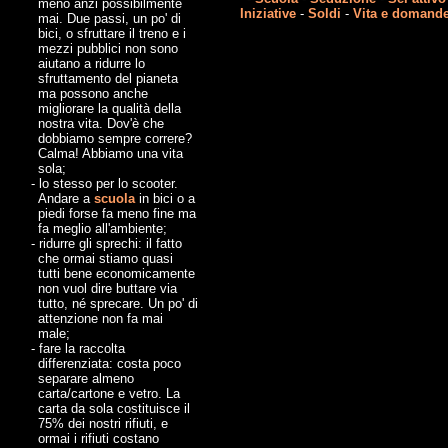
meno anzi possibilmente
Iniziative
-
Soldi
-
Vita e domand
mai. Due passi, un po' di
bici, o sfruttare il treno e i
mezzi pubblici non sono
aiutano a ridurre lo
sfruttamento del pianeta
ma possono anche
migliorare la qualità della
nostra vita. Dov'è che
dobbiamo sempre correre?
Calma! Abbiamo una vita
sola;
- lo stesso per lo scooter.
Andare a
scuola
in bici o a
piedi forse fa meno fine ma
fa meglio all'ambiente;
- ridurre gli sprechi: il fatto
che ormai stiamo quasi
tutti bene economicamente
non vuol dire buttare via
tutto, né sprecare. Un po' di
attenzione non fa mai
male;
- fare la raccolta
differenziata: costa poco
separare almeno
carta/cartone e vetro. La
carta da sola costituisce il
75% dei nostri rifiuti, e
ormai i rifiuti costano