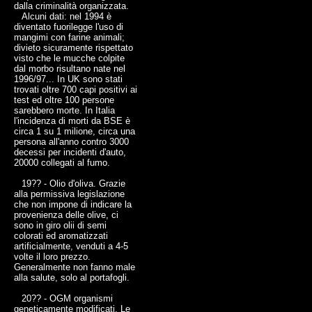
dalla criminalità organizzata.
Alcuni dati: nel 1994 è
diventato fuorilegge l'uso di
mangimi con farine animali;
divieto sicuramente rispettato
visto che le mucche colpite
dal morbo risultano nate nel
1996/97... In UK sono stati
trovati oltre 700 capi positivi ai
test ed oltre 100 persone
sarebbero morte. In Italia
l'incidenza di morti da BSE è
circa 1 su 1 milione, circa una
persona all'anno contro 3000
decessi per incidenti d'auto,
20000 collegati al fumo.
19?? - Olio d'oliva. Grazie
alla permissiva legislazione
che non impone di indicare la
provenienza delle olive, ci
sono in giro olii di semi
colorati ed aromatizzati
artificialmente, venduti a 4-5
volte il loro prezzo.
Generalmente non fanno male
alla salute, solo al portafogli.
20?? - OGM organismi
geneticamente modificati. Le