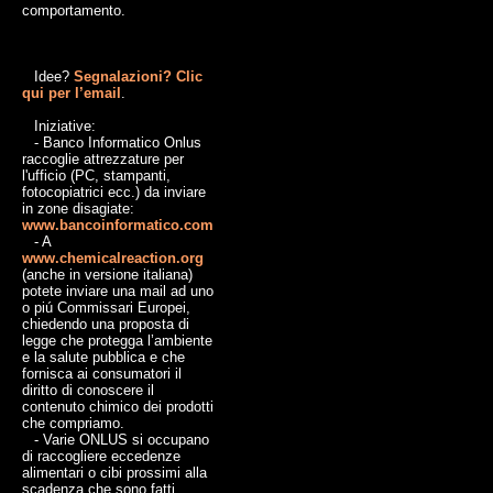
comportamento.
Idee?
Segnalazioni? Clic
qui per l’email
.
Iniziative:
- Banco Informatico Onlus
raccoglie attrezzature per
l'ufficio (PC, stampanti,
fotocopiatrici ecc.) da inviare
in zone disagiate:
www.bancoinformatico.com
- A
www.chemicalreaction.org
(anche in versione italiana)
potete inviare una mail ad uno
o piú Commissari Europei,
chiedendo una proposta di
legge che protegga l’ambiente
e la salute pubblica e che
fornisca ai consumatori il
diritto di conoscere il
contenuto chimico dei prodotti
che compriamo.
- Varie ONLUS si occupano
di raccogliere eccedenze
alimentari o cibi prossimi alla
scadenza che sono fatti