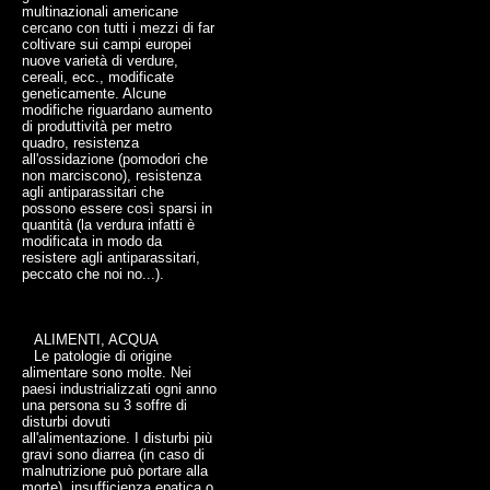
multinazionali americane
cercano con tutti i mezzi di far
coltivare sui campi europei
nuove varietà di verdure,
cereali, ecc., modificate
geneticamente. Alcune
modifiche riguardano aumento
di produttività per metro
quadro, resistenza
all'ossidazione (pomodori che
non marciscono), resistenza
agli antiparassitari che
possono essere così sparsi in
quantità (la verdura infatti è
modificata in modo da
resistere agli antiparassitari,
peccato che noi no...).
ALIMENTI, ACQUA
Le patologie di origine
alimentare sono molte. Nei
paesi industrializzati ogni anno
una persona su 3 soffre di
disturbi dovuti
all'alimentazione. I disturbi più
gravi sono diarrea (in caso di
malnutrizione può portare alla
morte), insufficienza epatica o