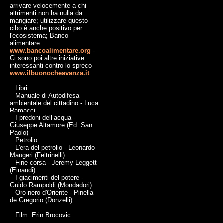
arrivare velocemente a chi
altrimenti non ha nulla da
mangiare; utilizzare questo
cibo è anche positivo per
l'ecosistema; Banco
alimentare
www.bancoalimentare.org
-
Ci sono poi altre iniziative
interessanti contro lo spreco
www.ilbuonocheavanza.it
Libri:
Manuale di Autodifesa
ambientale del cittadino - Luca
Ramacci
I predoni dell’acqua -
Giuseppe Altamore (Ed. San
Paolo)
Petrolio:
L'era del petrolio - Leonardo
Maugeri (Feltrinelli)
Fine corsa - Jeremy Leggett
(Einaudi)
I giacimenti del potere -
Guido Rampoldi (Mondadori)
Oro nero d'Oriente - Pinella
de Gregorio (Donzelli)
Film: Erin Brocovic