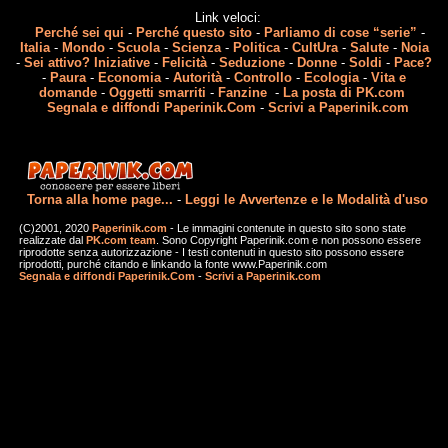
Link veloci:
Perché sei qui
-
Perché questo sito
-
Parliamo di cose “serie”
-
Italia
-
Mondo
-
Scuola
-
Scienza
-
Politica
-
CultUra
-
Salute
-
Noia
-
Sei attivo? Iniziative
-
Felicità
-
Seduzione
-
Donne
-
Soldi
-
Pace?
-
Paura
-
Economia
-
Autorità
-
Controllo
-
Ecologia
-
Vita e
domande
-
Oggetti smarriti
-
Fanzine
-
La posta di PK.com
Segnala e diffondi Paperinik.Com
-
Scrivi a Paperinik.com
Torna alla home page...
-
Leggi le Avvertenze e le Modalità d'uso
(C)2001, 2020
Paperinik.com
- Le immagini contenute in questo sito sono state
realizzate dal
PK.com team
. Sono Copyright Paperinik.com e non possono essere
riprodotte senza autorizzazione - I testi contenuti in questo sito possono essere
riprodotti, purché citando e linkando la fonte www.Paperinik.com
Segnala e diffondi Paperinik.Com
-
Scrivi a Paperinik.com