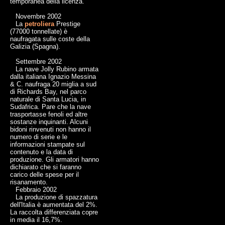
temporanea della licenza.
Novembre 2002
La
petroliera
Prestige
(77000 tonnellate) è
naufragata sulle coste della
Galizia (Spagna).
Settembre 2002
La nave Jolly Rubino armata
dalla italiana Ignazio Messina
& C. naufraga 20 miglia a sud
di Richards Bay, nel parco
naturale di Santa Lucia, in
Sudafrica. Pare che la nave
trasportasse fenoli ed altre
sostanze inquinanti. Alcuni
bidoni rinvenuti non hanno il
numero di serie e le
informazioni stampate sul
contenuto e la data di
produzione. Gli armatori hanno
dichiarato che si faranno
carico delle spese per il
risanamento.
Febbraio 2002
La produzione di spazzatura
dell'Italia è aumentata del 2%.
La raccolta differenziata copre
in media il 16,7%.