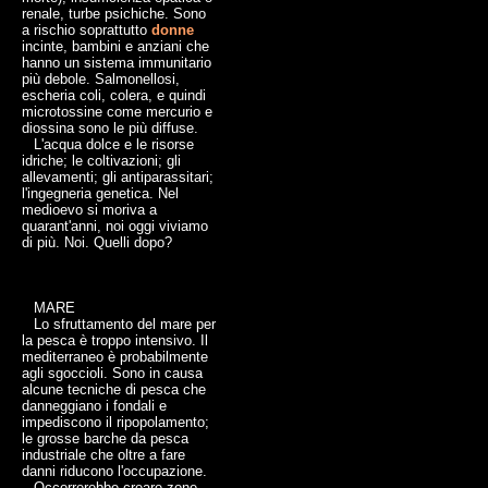
renale, turbe psichiche. Sono
a rischio soprattutto
donne
incinte, bambini e anziani che
hanno un sistema immunitario
più debole. Salmonellosi,
escheria coli, colera, e quindi
microtossine come mercurio e
diossina sono le più diffuse.
L'acqua dolce e le risorse
idriche; le coltivazioni; gli
allevamenti; gli antiparassitari;
l'ingegneria genetica. Nel
medioevo si moriva a
quarant'anni, noi oggi viviamo
di più. Noi. Quelli dopo?
MARE
Lo sfruttamento del mare per
la pesca è troppo intensivo. Il
mediterraneo è probabilmente
agli sgoccioli. Sono in causa
alcune tecniche di pesca che
danneggiano i fondali e
impediscono il ripopolamento;
le grosse barche da pesca
industriale che oltre a fare
danni riducono l'occupazione.
Occorrerebbe creare zone