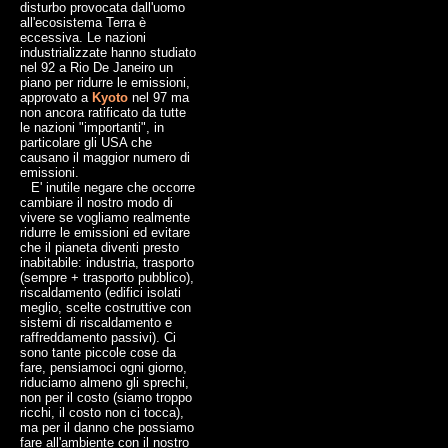
disturbo provocata dall'uomo
all'ecosistema Terra è
eccessiva. Le nazioni
industrializzate hanno studiato
nel 92 a Rio De Janeiro un
piano per ridurre le emissioni,
approvato a
Kyoto
nel 97 ma
non ancora ratificato da tutte
le nazioni "importanti", in
particolare gli USA che
causano il maggior numero di
emissioni.
E' inutile negare che occorre
cambiare il nostro modo di
vivere se vogliamo realmente
ridurre le emissioni ed evitare
che il pianeta diventi presto
inabitabile: industria, trasporto
(sempre + trasporto pubblico),
riscaldamento (edifici isolati
meglio, scelte costruttive con
sistemi di riscaldamento e
raffreddamento passivi). Ci
sono tante piccole cose da
fare, pensiamoci ogni giorno,
riduciamo almeno gli sprechi,
non per il costo (siamo troppo
ricchi, il costo non ci tocca),
ma per il danno che possiamo
fare all'ambiente con il nostro