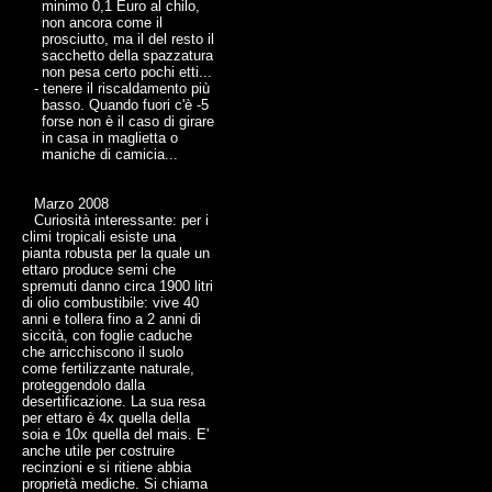
minimo 0,1 Euro al chilo,
non ancora come il
prosciutto, ma il del resto il
sacchetto della spazzatura
non pesa certo pochi etti...
- tenere il riscaldamento più
basso. Quando fuori c'è -5
forse non è il caso di girare
in casa in maglietta o
maniche di camicia...
Marzo 2008
Curiosità interessante: per i
climi tropicali esiste una
pianta robusta per la quale un
ettaro produce semi che
spremuti danno circa 1900 litri
di olio combustibile: vive 40
anni e tollera fino a 2 anni di
siccità, con foglie caduche
che arricchiscono il suolo
come fertilizzante naturale,
proteggendolo dalla
desertificazione. La sua resa
per ettaro è 4x quella della
soia e 10x quella del mais. E'
anche utile per costruire
recinzioni e si ritiene abbia
proprietà mediche. Si chiama