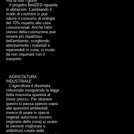
vita di tutti i giorni.
Il progetto BedZED riguarda
le abitazioni. Cambiando il
modo di costruire si può
ridurre il consumo di energia
del 70% rispetto alle case
convenzionali. Anche l'atto
stesso della costruzione può
essere più rispettoso
dell'ambiente, scegliendo
attentamente i materiali e
reperendoli in zona, in modo
da non inquinare con il
trasporto.
AGRICOLTURA
INDUSTRIALE
L'agricoltura è diventata
industriale inseguendo la legge
della massima quantità al
minor prezzo. Per ottenere
questo si passa spesso sopra
alle questioni ambientali.
Invece di usare le specie
vegetali autoctone (ovvero
originarie della zona) si usano
le sementi migliorate o
addirittura create dalle