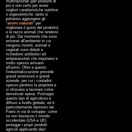
multinazionali (per produrre di
più e non certo per avere
migliori caratteristiche nutritive
o organolettiche; tanto si
potranno aggiungere gli
"
aromi naturali
" per
migliorare il gusto del prodotto)
e le razze animali che rendono
di più. Dal momento che sono
estranei all'ambiente in cui
vengono inseriti, animali e
vegetali sono deboli e
richiedono antibiotici ed
antiparassitari che inquinano e
molto spesso arrivano
all'uomo. Oltre a questo
l'industrializzazione prevede
grandi estensioni e grandi
aziende, per cui i contadini
spesso perdono la proprietà e
si ritrovano a lavorare come
demotivati operai. Purtroppo
questo tipo di agricoltura è
diffuso a livello globale, ed è
particolarmente dannoso nei
Paesi in via di sviluppo; come
se non bastasse il mondo
occidentale (USA e UE)
protegge i propri prodotti
agricoli applicando dazi