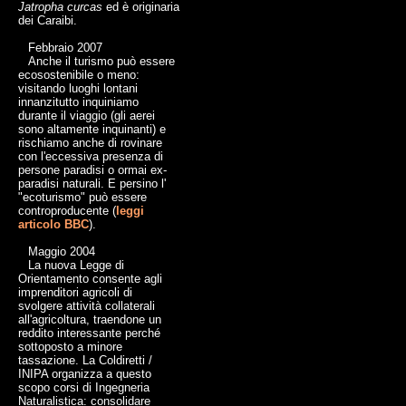
Jatropha curcas
ed è originaria
dei Caraibi.
Febbraio 2007
Anche il turismo può essere
ecosostenibile o meno:
visitando luoghi lontani
innanzitutto inquiniamo
durante il viaggio (gli aerei
sono altamente inquinanti) e
rischiamo anche di rovinare
con l'eccessiva presenza di
persone paradisi o ormai ex-
paradisi naturali. E persino l'
"ecoturismo" può essere
controproducente (
leggi
articolo BBC
).
Maggio 2004
La nuova Legge di
Orientamento consente agli
imprenditori agricoli di
svolgere attività collaterali
all'agricoltura, traendone un
reddito interessante perché
sottoposto a minore
tassazione. La Coldiretti /
INIPA organizza a questo
scopo corsi di Ingegneria
Naturalistica: consolidare