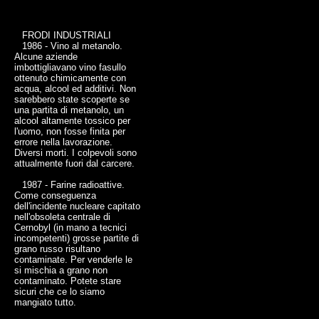
FRODI INDUSTRIALI
1986 - Vino al metanolo.
Alcune aziende
imbottigliavano vino fasullo
ottenuto chimicamente con
acqua, alcool ed additivi. Non
sarebbero state scoperte se
una partita di metanolo, un
alcool altamente tossico per
l'uomo, non fosse finita per
errore nella lavorazione.
Diversi morti. I colpevoli sono
attualmente fuori dal carcere.
1987 - Farine radioattive.
Come conseguenza
dell'incidente nucleare capitato
nell'obsoleta centrale di
Cernobyl (in mano a tecnici
incompetenti) grosse partite di
grano russo risultano
contaminate. Per venderle le
si mischia a grano non
contaminato. Potete stare
sicuri che ce lo siamo
mangiato tutto.