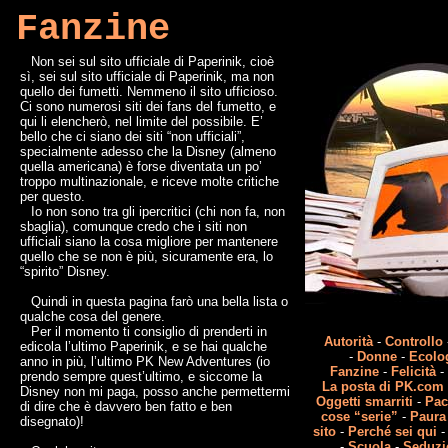
Fanzine
Non sei sul sito ufficiale di Paperinik, cioè
sì, sei sul sito ufficiale di Paperinik, ma non
quello dei fumetti. Nemmeno il sito ufficioso.
Ci sono numerosi siti dei fans del fumetto, e
qui li elencherò, nel limite del possibile. E’
bello che ci siano dei siti “non ufficiali”,
specialmente adesso che la Disney (almeno
quella americana) è forse diventata un po’
troppo multinazionale, e riceve molte critiche
per questo.
Io non sono tra gli ipercritici (chi non fa, non
sbaglia), comunque credo che i siti non
ufficiali siano la cosa migliore per mantenere
quello che se non è più, sicuramente era, lo
“spirito” Disney.
Quindi in questa pagina farò una bella lista o
qualche cosa del genere.
Per il momento ti consiglio di prenderti in
Autorità
-
Controllo
edicola l’ultimo Paperinik, e se hai qualche
-
Donne
-
Ecolo
anno in più, l’ultimo PK New Adventures (io
Fanzine
-
Felicità
prendo sempre quest’ultimo, e siccome la
La posta di PK.com
Disney non mi paga, posso anche permettermi
Oggetti smarriti
-
Pa
di dire che è davvero ben fatto e ben
cose “serie”
-
Paura
disegnato)!
sito
-
Perché sei qui
-
Scuola
-
Seduzi