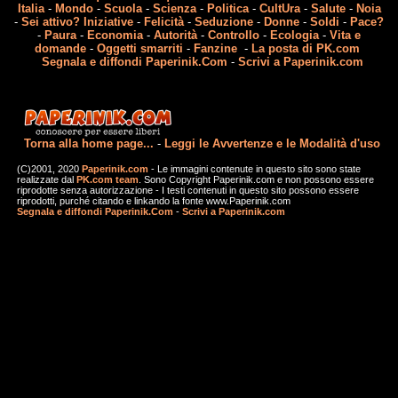
Italia
-
Mondo
-
Scuola
-
Scienza
-
Politica
-
CultUra
-
Salute
-
Noia
-
Sei attivo? Iniziative
-
Felicità
-
Seduzione
-
Donne
-
Soldi
-
Pace?
-
Paura
-
Economia
-
Autorità
-
Controllo
-
Ecologia
-
Vita e
domande
-
Oggetti smarriti
-
Fanzine
-
La posta di PK.com
Segnala e diffondi Paperinik.Com
-
Scrivi a Paperinik.com
Torna alla home page...
-
Leggi le Avvertenze e le Modalità d'uso
(C)2001, 2020
Paperinik.com
- Le immagini contenute in questo sito sono state
realizzate dal
PK.com team
. Sono Copyright Paperinik.com e non possono essere
riprodotte senza autorizzazione - I testi contenuti in questo sito possono essere
riprodotti, purché citando e linkando la fonte www.Paperinik.com
Segnala e diffondi Paperinik.Com
-
Scrivi a Paperinik.com