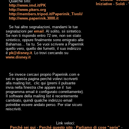
Qualche sito:
Iniziative
-
Soldi
-
http://www.imd.it/PK
http://www.pkers.org
http://members.tripod.it/Paperinik_Tivoli/
http://www.paperinik.3000.it
Se hai altre segnalazioni, mandami le tue
segnalazioni per
email
. Al solito, sii sintetico.
Se non ti rispondo entro 72 ore, non sei stato
sintetico, oppure finalmente sono emigrato alle
Bahamas... fai tu. Se vuoi scrivere a Paperinik
quello vero, quello dei fumetti, il suo indirizzo
è
pk@disney.it
. Lo trovi cercando su
www.disney.it
Se invece cercavi proprio Paperinik.com e
sei in questa pagina perché volevi iscriverti
alla mailing list, clic qui (premi il pulsante
invia nella finestra che appare se il tuo
programma email è configurato correttamente).
Il software della mailing list è recentemente
cambiato, quindi qualche indirizzo email
potrebbe essere andato perso. Per star sicuro
reiscriviti.
Link veloci:
Perché sei qui
-
Perché questo sito
-
Parliamo di cose “serie”
-