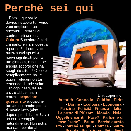
Perché sei qui
Ehm... questo lo
dovresti sapere tu. Forse
vuoi ampliare i tuoi
orizzonti. Forse vuoi
confrontarti con una
Cultura
Superiore (sai di
chi parlo, ehm, modestia
a parte...!). Forse vuoi
trarre nuovi spunti e
nuovi significati per la
tua giornata, e non ti sei
ancora accorto che hai
sbagliato sito...! O forse
semplicemente hai le
azioni Telecom e stai
cercando di farle salire...
In ogni caso, se sei
pazzo abbastanza,
Link copertine:
potresti
segnalare
Autorità
-
Controllo
-
CultUra
-
Diritti
questo sito
a qualche
-
Donne
-
Ecologia
-
Economia
-
tuo amico, anche prima
Fanzine
-
Felicità
-
Finanza
-
Italia
-
di averlo letto (ehm...
La posta di PK.com
-
Mondo
-
Noia
-
dopo è più difficile). Ci va
Oggetti smarriti
-
Pace?
-
Parliamo di
un certo coraggio
cose “serie”
-
Paura
-
Perché questo
naturalmente. Non potrà
sito
-
Perché sei qui
-
Politica
-
Salute
mandarti bombe al
-
Scuola
-
Seduzione
-
Sei attivo?