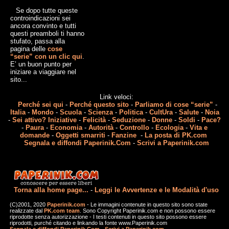
Se dopo tutte queste
controindicazioni sei
ancora convinto e tutti
questi preamboli ti hanno
stufato, passa alla
pagina delle
cose
“serie” con un clic qui
.
E’ un buon punto per
iniziare a viaggiare nel
sito...
Link veloci:
Perché sei qui
-
Perché questo sito
-
Parliamo di cose “serie”
-
Italia
-
Mondo
-
Scuola
-
Scienza
-
Politica
-
CultUra
-
Salute
-
Noia
-
Sei attivo? Iniziative
-
Felicità
-
Seduzione
-
Donne
-
Soldi
-
Pace?
-
Paura
-
Economia
-
Autorità
-
Controllo
-
Ecologia
-
Vita e
domande
-
Oggetti smarriti
-
Fanzine
-
La posta di PK.com
Segnala e diffondi Paperinik.Com
-
Scrivi a Paperinik.com
Torna alla home page...
-
Leggi le Avvertenze e le Modalità d'uso
(C)2001, 2020
Paperinik.com
- Le immagini contenute in questo sito sono state
realizzate dal
PK.com team
. Sono Copyright Paperinik.com e non possono essere
riprodotte senza autorizzazione - I testi contenuti in questo sito possono essere
riprodotti, purché citando e linkando la fonte www.Paperinik.com