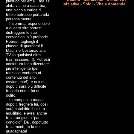
plastico per email, ma se
Iniziative
-
Soldi
-
Vita e domande
abita vicino a casa tua,
una piccola carica di
tritolo potrebbe portartela
personalmente.
Insomma, esponendolo
a questo sito potresti
distruggere le sue
convinzioni più profonde.
Potresti togliergli il
piacere di guardarsi il
Maurizio Costanzo alla
TV (o qualsiasi altra
trasmissione...!). Potresti
addirittura farlo diventare
più intelligente (per
reazione contraria ai
contenuti del sito,
ovviamente!), e quindi
dopo ti sarà più difficile
fregarlo come fai di
solito.
In compenso magari
dopo ti fregherà lui, così
sarà ristabilito il giusto
equilibrio, e avrai anche
tu la tua giusta “par
condicio”. Dai, dopotutto
te la meriti, te la sei
guadagnata!